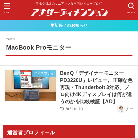
ヲタク目線のマニアックな本音レビューブログ
MENU
SEARCH
更新終了のお知らせ
MacBook Proモニター
BenQ「デザイナーモニター
ディスプレイ
PD3220U」レビュー。正確な色
再現・Thunderbolt 3対応、プ
ロ向け4Kディスプレイは何が違
うのかを比較検証【AD】
2021.01.03
チー
運営者プロフィール