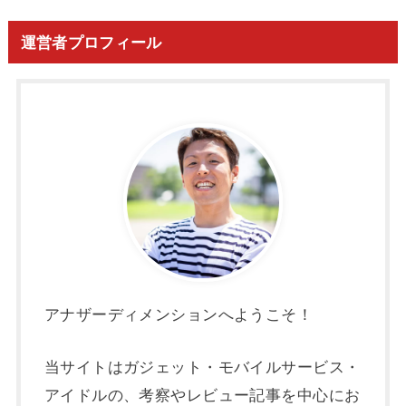
運営者プロフィール
アナザーディメンションへようこそ！
当サイトはガジェット・モバイルサービス・
アイドルの、考察やレビュー記事を中心にお