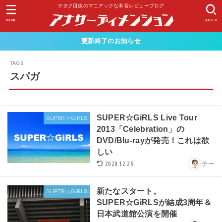
ヲタク目線のマニアックな本音レビューブログ
MENU
SEARCH
更新終了のお知らせ
スパガ
SUPER☆GiRLS Live Tour
SUPER☆GiRLS
2013「Celebration」の
DVD/Blu-rayが発売！これは欲
しい
2020.12.25
チー
新たなスタート。
SUPER☆GiRLS
SUPER☆GiRLSが結成3周年＆
日本武道館公演を開催