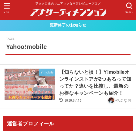
ヲタク目線のマニアックな本音レビューブログ
MENU
SEARCH
更新終了のお知らせ
Yahoo!mobile
【知らないと損！】Y!mobileオ
Y!mobile
ンラインストアが2つあるって知
ってた？違いを比較し、最新の
お得なキャンペーンも紹介！
2020.07.15
やぶなお
運営者プロフィール