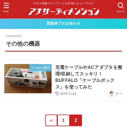
ヲタク目線のマニアックな本音レビューブログ
MENU
SEARCH
更新終了のお知らせ
その他の機器
充電ケーブルやACアダプタを整
その他の機器
理/収納してスッキリ！
BUFFALO「ケーブルボック
ス」を使ってみた
2019.12.03
チー
＜
1
2