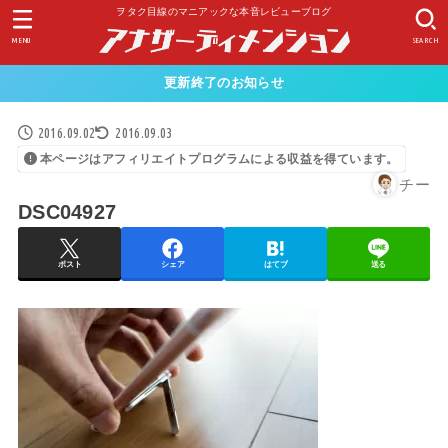
ヲタク目線のマニアックな本音レビューブログ
MENU
SEARCH
更新終了のお知らせ
2016.09.02
2016.09.03
本ページはアフィリエイトプログラムによる収益を得ています。
チー
DSC04927
ポスト
シェア
はてブ
送る