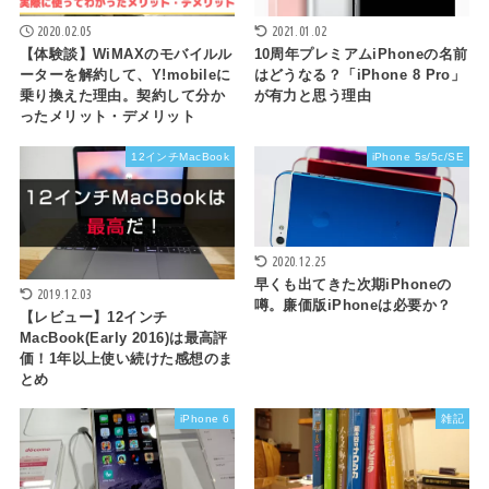
2020.02.05
2021.01.02
【体験談】WiMAXのモバイルル
10周年プレミアムiPhoneの名前
ーターを解約して、Y!mobileに
はどうなる？「iPhone 8 Pro」
乗り換えた理由。契約して分か
が有力と思う理由
ったメリット・デメリット
12インチMacBook
iPhone 5s/5c/SE
2020.12.25
早くも出てきた次期iPhoneの
2019.12.03
噂。廉価版iPhoneは必要か？
【レビュー】12インチ
MacBook(Early 2016)は最高評
価！1年以上使い続けた感想のま
とめ
iPhone 6
雑記