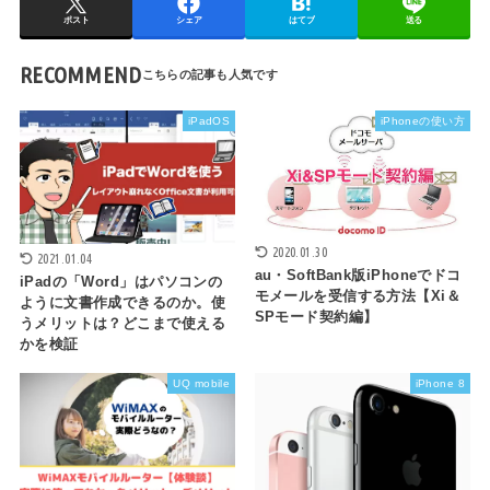
ポスト
シェア
はてブ
送る
RECOMMEND
iPadOS
iPhoneの使い方
2020.01.30
2021.01.04
au・SoftBank版iPhoneでドコ
iPadの「Word」はパソコンの
モメールを受信する方法【Xi＆
ように文書作成できるのか。使
SPモード契約編】
うメリットは？どこまで使える
かを検証
UQ mobile
iPhone 8