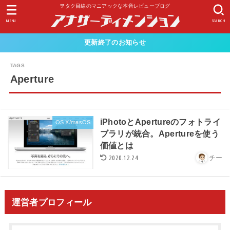
ヲタク目線のマニアックな本音レビューブログ
MENU
SEARCH
更新終了のお知らせ
Aperture
iPhotoとApertureのフォトライ
OS X/masOS
ブラリが統合。Apertureを使う
価値とは
2020.12.24
チー
運営者プロフィール