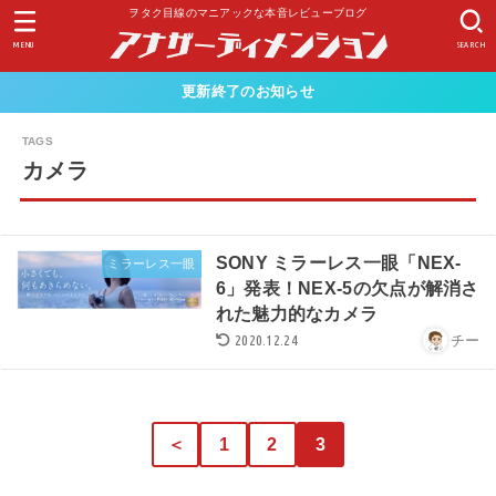
ヲタク目線のマニアックな本音レビューブログ
MENU
SEARCH
更新終了のお知らせ
カメラ
SONY ミラーレス一眼「NEX-
ミラーレス一眼
6」発表！NEX-5の欠点が解消さ
れた魅力的なカメラ
2020.12.24
チー
＜
1
2
3