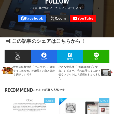
FOLLOW
この記事のシェアはこちらから！
ポスト
シェア
はてブ
送る
倉敷の鉄板焼店「せんべや」。焼肉
小さな食洗機「Panasonicプチ食
ライスホルモンが絶品！お好み焼き
洗」レビュー。汚れは落ちるのか？
も美味しいです
使うメリットは？感想をまとめまし
た
RECOMMEND
iCloud
iCloud