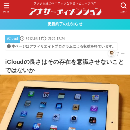
ヲタク目線のマニアックな本音レビューブログ
MENU
SEARCH
更新終了のお知らせ
2012.05.11
2020.12.24
iCloud
本ページはアフィリエイトプログラムによる収益を得ています。
チー
iCloudの良さはその存在を意識させないこと
ではないか