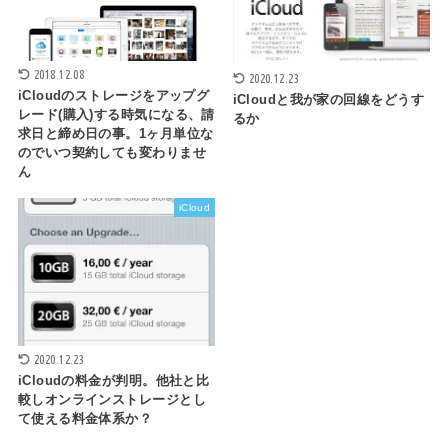
2018.12.08
2020.12.23
iCloudのストレージをアップグ
iCloudと我が家の回線をどうす
レード(購入)する時気になる、請
るか
求日と締め日の事。1ヶ月単位な
のでいつ契約しても変わりませ
ん
iCloud
2020.12.23
iCloudの料金が判明。他社と比
較しオンラインストレージとし
て使える料金体系か？