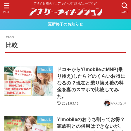
ヲタク目線のマニアックな本音レビューブログ
MENU
SEARCH
更新終了のお知らせ
比較
ドコモからY!mobileにMNP(乗
Y!mobile
り換え)したらどのくらいお得に
なるの？現在と乗り換え後の料
金を妻のスマホで比較してみ
た。
2021.03.15
やぶなお
Y!mobileのおうち割ってお得？
Y!mobile
家族割との併用はできないが、