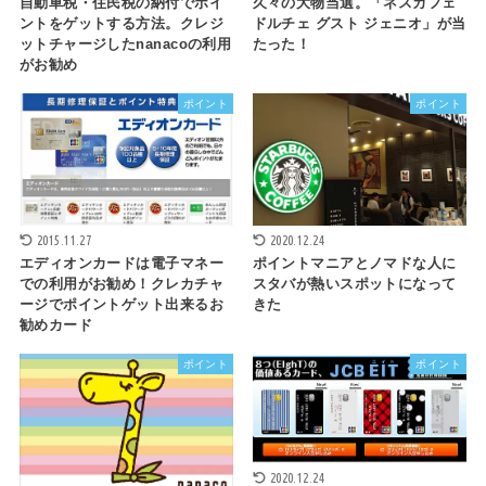
自動車税・住民税の納付でポイ
久々の大物当選。「ネスカフェ
ントをゲットする方法。クレジ
ドルチェ グスト ジェニオ」が当
ットチャージしたnanacoの利用
たった！
がお勧め
ポイント
ポイント
2015.11.27
2020.12.24
エディオンカードは電子マネー
ポイントマニアとノマドな人に
での利用がお勧め！クレカチャ
スタバが熱いスポットになって
ージでポイントゲット出来るお
きた
勧めカード
ポイント
ポイント
2020.12.24