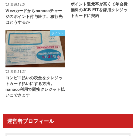
ポイント還元率が高くて年会費
2020.12.24
無料のJCB EITを嫁用クレジッ
Viewカードからnanacoチャー
トカードに契約
ジのポイント付与終了。移行先
はどうするか
ポイント
2015.11.27
コンビニ払いの税金をクレジッ
トカード払いにする方法。
nanaco利用で間接クレジット払
いにできます
運営者プロフィール