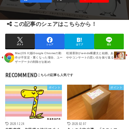
この記事のシェアはこちらから！
ポスト
シェア
はてブ
送る
Mac(OS X)版Google Chromeの動
松浦亜弥がw-inds橘慶太と結婚。あ
作が不安定・重くなった場合、ユー
ややコンサートの思い出を振り返る
ザーデータの削除がお勧め
RECOMMEND
ポイント
ポイント
2020.12.24
2020.02.07