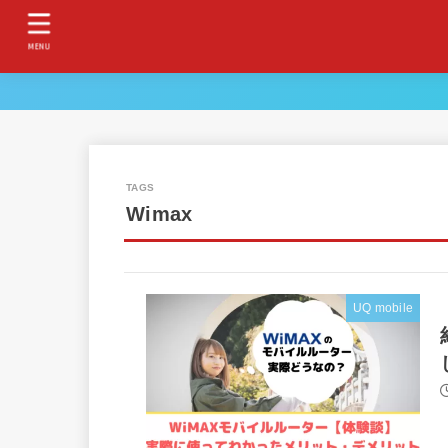
MENU
Wimax
UQ mobile