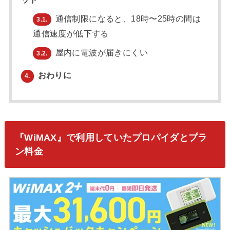
通信制限になると、18時〜25時の間は
3.1.
通信速度が低下する
屋内に電波が届きにくい
3.2.
おわりに
4.
『WiMAX』で利用していたプロパイダとプラ
ン料金