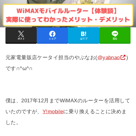
ポスト
シェア
はてブ
送る
元家電量販店ケータイ担当のやぶなお(
@yabnao
)
です∩^ω^∩
僕は、2017年12月までWiMAXのルーターを活用して
いたのですが、
Y!mobile
に乗り換えることに決めま
した。