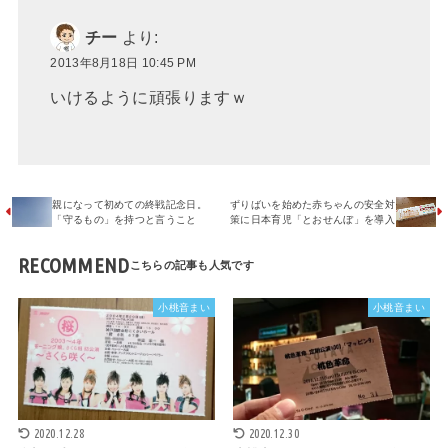
チー
より:
2013年8月18日 10:45 PM
いけるように頑張りますｗ
親になって初めての終戦記念日。
ずりばいを始めた赤ちゃんの安全対
「守るもの」を持つと言うこと
策に日本育児「とおせんぼ」を導入
RECOMMEND
小桃音まい
小桃音まい
2020.12.28
2020.12.30