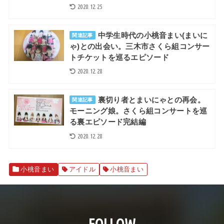
2020.12.25
中学生時代の小桃音まい(まいに
関連記事
ゃ)との出会い。三木市さくら組コンサー
トチケットを巡るエピソード
2020.12.28
裏切り者とまいにゃとの再会。
関連記事
モーニング娘。さくら組コンサートを巡
る裏エピソード完結編
2020.12.28
小桃音まい
アイドル
小桃音まい
FOLLOW