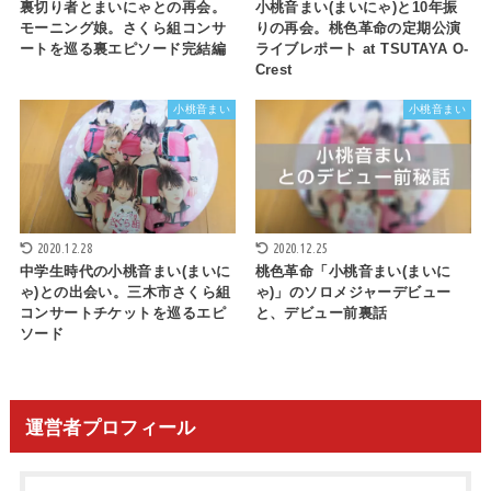
裏切り者とまいにゃとの再会。
小桃音まい(まいにゃ)と10年振
モーニング娘。さくら組コンサ
りの再会。桃色革命の定期公演
ートを巡る裏エピソード完結編
ライブレポート at TSUTAYA O-
Crest
小桃音まい
小桃音まい
2020.12.28
2020.12.25
中学生時代の小桃音まい(まいに
桃色革命「小桃音まい(まいに
ゃ)との出会い。三木市さくら組
ゃ)」のソロメジャーデビュー
コンサートチケットを巡るエピ
と、デビュー前裏話
ソード
運営者プロフィール