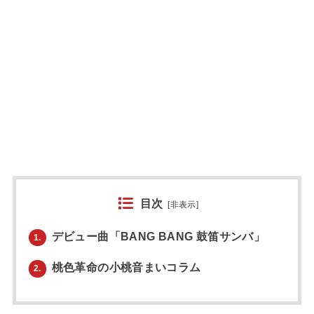
目次
[
非表示
]
デビュー曲「BANG BANG 鼓笛サンバ」
1.
桃色革命の小桃音まいコラム
2.