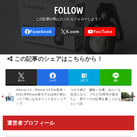
FOLLOW
この記事のシェアはこちらから！
ポスト
シェア
はてブ
送る
iPhone 13・iPhone 13 Pro発表！
コロナ禍で「趣味＝仕事」みたいな
2021年iPhone新モデルは何が変わ
生活になり、ブログ10周年が過ぎ
った？気になるポイントをピックア
たし、新テーマの記事を書こうかな
ップ
という話
運営者プロフィール