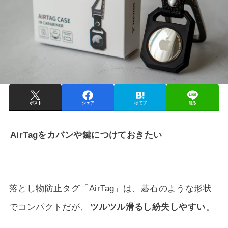
ポスト
シェア
はてブ
送る
AirTagをカバンや鍵につけておきたい
落とし物防止タグ「AirTag」は、碁石のような形状
でコンパクトだが、
ツルツル滑るし紛失しやすい
。