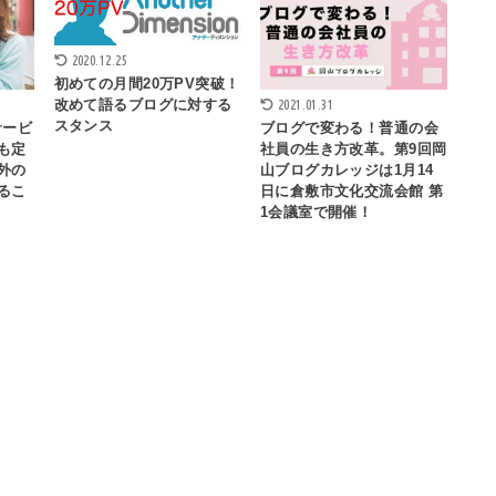
2020.12.25
初めての月間20万PV突破！
改めて語るブログに対する
2021.01.31
スタンス
サービ
ブログで変わる！普通の会
も定
社員の生き方改革。第9回岡
外の
山ブログカレッジは1月14
るこ
日に倉敷市文化交流会館 第
1会議室で開催！