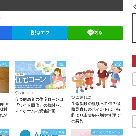
！
はてブ
送る
クセサリ
雑記
雑記
2016.08.06
2020.12.24
うつ病患者の住宅ローンは
pple
生命保険の種類って何？保
「ワイド団信」の検討を。
期利
険見直しのポイントは、特
マイホームの資金計画
れが
約より主契約を増やす形で
の契約
obile
個人ブログ運営
岡山ブログカレッジ