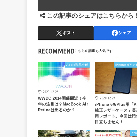
この記事のシェアはこちらから
ポスト
シェア
RECOMMEND
Apple製品全般
iPhone 6ア
2020.12.26
2020.12.27
WWDC 2014開催間近！今
年の注目は？MacBook Air
iPhone 6/6Plus用「A
Retinaは出るのか？
純正レザーケース」長
用レポート。今回は汚
目立ちません！
Y!m