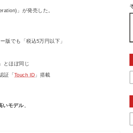
eneration)」が発売した。
リー版でも「税込5万円以下」
等
」とほぼ同じ
認証「
Touch ID
」搭載
高いモデル
。