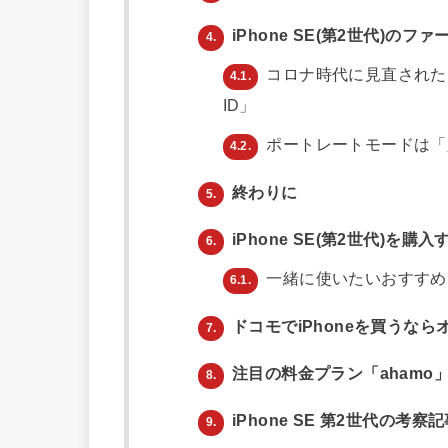
iPhone SE(第2世代)の
4.
コロナ時代に見直された、
4.1.
ID」
ポートレートモードは「人
4.2.
終わりに
5.
iPhone SE(第2世代)を購入
6.
一緒に使いたいおすすめ
6.1.
ドコモでiPhoneを買うな
7.
注目の料金プラン「ahamo
8.
iPhone SE 第2世代の考察
9.