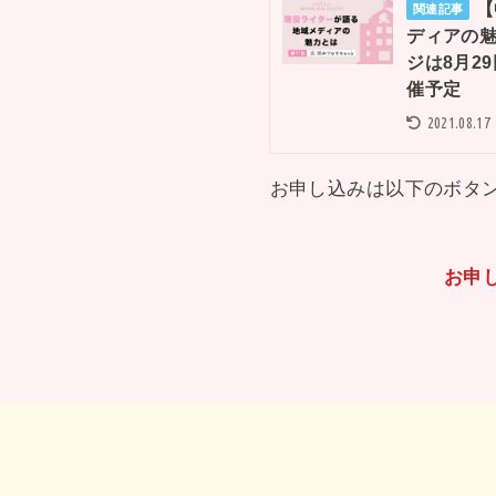
【
関連記事
ディアの魅
ジは8月2
催予定
2021.08.17
お申し込みは以下のボタ
お申