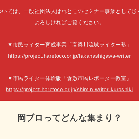
ついては、一般社団法人はれとこのセミナー事業として形
よろしければご覧ください。
▼市民ライター育成事業「高梁川流域ライター塾」
https://project.haretoco.or.jp/takahashigawa-writer
▼市民ライター体験版「倉敷市民レポーター教室」
https://project.haretoco.or.jp/shimin-writer-kurashiki
岡ブロってどんな集まり？