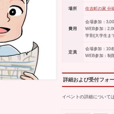
場所
住吉町の家 分
会場参加：3,0
費用
WEB参加：2,0
学割(大学生まで
会場参加：10
定員
WEB参加：制
詳細および受付フォ
イベントの詳細について