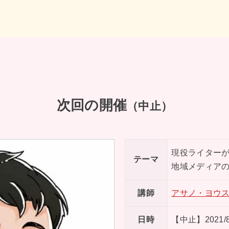
次回の開催
（中止）
現役ライター
テーマ
地域メディア
講師
アサノ・ヨウ
日時
【中止】2021/8/