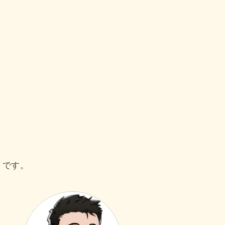
』
です。