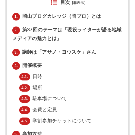
目次
[
非表示
]
岡山ブログカレッジ（岡ブロ）とは
1.
第37回のテーマは「現役ライターが語る地域
2.
メディアの魅力とは」
講師は「アサノ・ヨウスケ」さん
3.
開催概要
4.
日時
4.1.
場所
4.2.
駐車場について
4.3.
会費と定員
4.4.
学割参加チケットについて
4.5.
参加方法
5.