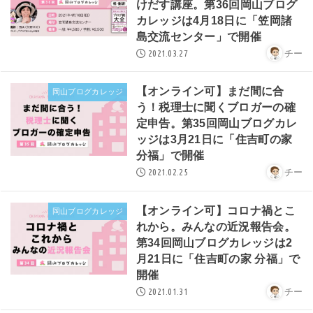
けだす講座。第36回岡山ブログ
カレッジは4月18日に「笠岡諸
島交流センター」で開催
2021.03.27
チー
【オンライン可】まだ間に合
岡山ブログカレッジ
う！税理士に聞くブロガーの確
定申告。第35回岡山ブログカレ
ッジは3月21日に「住吉町の家
分福」で開催
2021.02.25
チー
【オンライン可】コロナ禍とこ
岡山ブログカレッジ
れから。みんなの近況報告会。
第34回岡山ブログカレッジは2
月21日に「住吉町の家 分福」で
開催
2021.01.31
チー