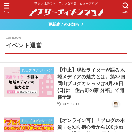
ヲタク目線のマニアックな本音レビューブログ
MENU
SEARCH
更新終了のお知らせ
イベント運営
【中止】現役ライターが語る地
岡山ブログカレッジ
域メディアの魅力とは。第37回
岡山ブログカレッジは8月29日
(日)に「住吉町の家 分福」で開
催予定
2021.08.17
チー
【オンライン可】「ブログの本
岡山ブログカレッジ
質」を知り初心者から100歩ぬ