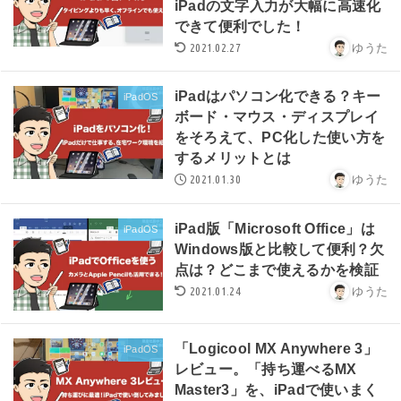
iPadの文字入力が大幅に高速化
できて便利でした！
2021.02.27
ゆうた
iPadはパソコン化できる？キー
iPadOS
ボード・マウス・ディスプレイ
をそろえて、PC化した使い方を
するメリットとは
2021.01.30
ゆうた
iPad版「Microsoft Office」は
iPadOS
Windows版と比較して便利？欠
点は？どこまで使えるかを検証
2021.01.24
ゆうた
「Logicool MX Anywhere 3」
iPadOS
レビュー。「持ち運べるMX
Master3」を、iPadで使いまく