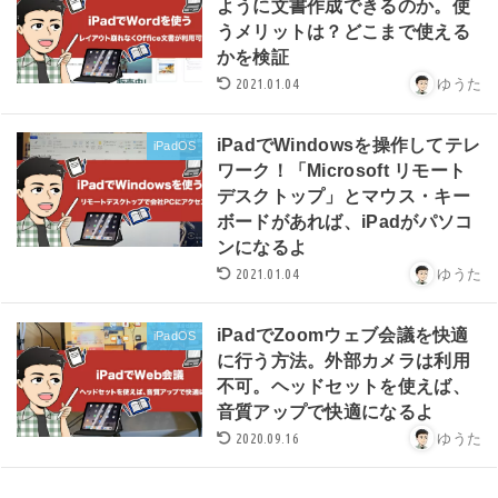
ように文書作成できるのか。使
うメリットは？どこまで使える
かを検証
2021.01.04
ゆうた
iPadでWindowsを操作してテレ
iPadOS
ワーク！「Microsoft リモート
デスクトップ」とマウス・キー
ボードがあれば、iPadがパソコ
ンになるよ
2021.01.04
ゆうた
iPadでZoomウェブ会議を快適
iPadOS
に行う方法。外部カメラは利用
不可。ヘッドセットを使えば、
音質アップで快適になるよ
2020.09.16
ゆうた