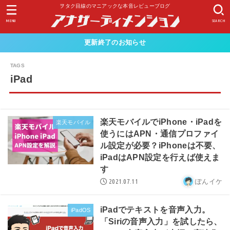
ヲタク目線のマニアックな本音レビューブログ
MENU
SEARCH
更新終了のお知らせ
iPad
楽天モバイルでiPhone・iPadを
楽天モバイル
使うにはAPN・通信プロファイ
ル設定が必要？iPhoneは不要、
iPadはAPN設定を行えば使えま
す
2021.07.11
ぽんイケ
iPadでテキストを音声入力。
iPadOS
「Siriの音声入力」を試したら、