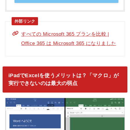
すべての Microsoft 365 プランを比較 |
Office 365 は Microsoft 365 になりました
iPadでExcelを使うメリットは？「マクロ」が
実行できないのは最大の弱点