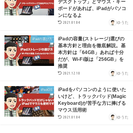
デスクトップ」とマウス・キー
ボードがあれば、iPadがパソコ
ンになるよ
2021.01.04
ゆうた
iPadの容量(ストレージ)選びの
iPadの選び方
基本方針と理由を徹底解説。基
本方針は「64GB」あれば十分
だが、Wi-Fi版は「256GB」を
推奨
2021.12.10
ゆうた
iPadをパソコンのように使いた
iPadOS
いけど、トラックパッド(Magic
Keyboard)が苦手な方に捧げる
マウス活用術
2021.01.04
ゆうた