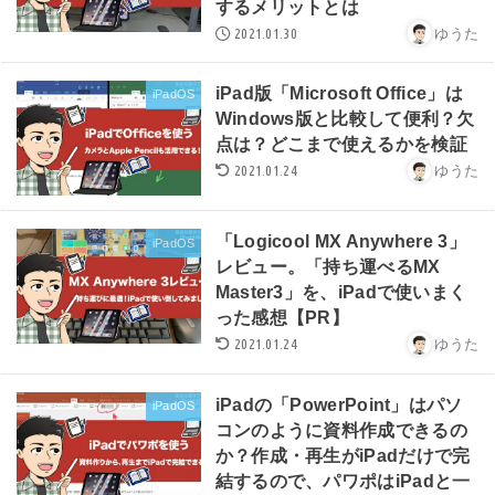
するメリットとは
2021.01.30
ゆうた
iPad版「Microsoft Office」は
iPadOS
Windows版と比較して便利？欠
点は？どこまで使えるかを検証
2021.01.24
ゆうた
「Logicool MX Anywhere 3」
iPadOS
レビュー。「持ち運べるMX
Master3」を、iPadで使いまく
った感想【PR】
2021.01.24
ゆうた
iPadの「PowerPoint」はパソ
iPadOS
コンのように資料作成できるの
か？作成・再生がiPadだけで完
結するので、パワポはiPadと一