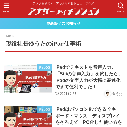
ヲタク目線のマニアックな本音レビューブログ
MENU
SEARCH
更新終了のお知らせ
現役社長ゆうたのiPad仕事術
iPadでテキストを音声入力。
iPadOS
「Siriの音声入力」を試したら、
iPadの文字入力が大幅に高速化
できて便利でした！
2021.02.27
ゆうた
iPadはパソコン化できる？キー
iPadOS
ボード・マウス・ディスプレイ
をそろえて、PC化した使い方を