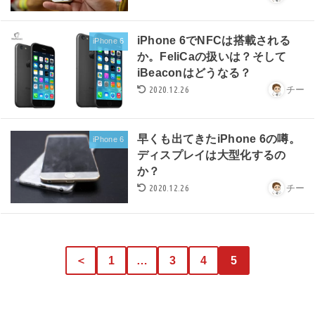
iPhone 6でNFCは搭載される
iPhone 6
か。FeliCaの扱いは？そして
iBeaconはどうなる？
2020.12.26
チー
早くも出てきたiPhone 6の噂。
iPhone 6
ディスプレイは大型化するの
か？
2020.12.26
チー
＜
1
…
3
4
5