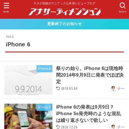
ヲタク目線のマニアックな本音レビューブログ
MENU
SEARCH
更新終了のお知らせ
iPhone 6
祭りの始り。iPhone 6は現地時
iPhone 6
間2014年9月9日に発表でほぼ決
定
2018.05.09
チー
iPhone 6の発表は9月9日？
iPhone 6
iPhone 5s発売時のような混乱
は繰り返さないで欲しい
2020.12.26
チー