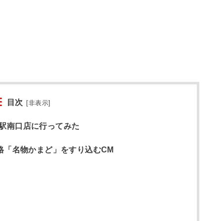
目次
[
非表示
]
駅南口店に行ってみた
格「名物かまど」をすり込むCM