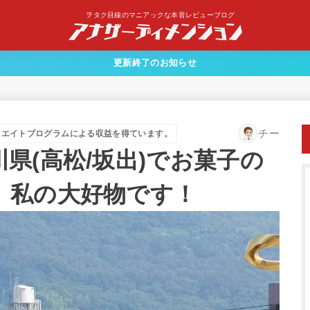
ヲタク目線のマニアックな本音レビューブログ
更新終了のお知らせ
チー
リエイトプログラムによる収益を得ています。
県(高松/坂出)でお菓子の
。私の大好物です！