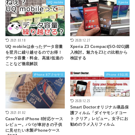
UQ mobile
Xperia
2021.03.18
2020.12.27
UQ mobileは余ったデータ容量
Xperia Z3 Compact(SO-02G)購
を翌月に繰り越せるのでお得！
入検討。魅力をZ3との比較から
データ容量・料金、高速/低速の
検証する
ことなど徹底解説
iPhone 8アクセサリ
iPhone 4S以前
2020.12.25
Smart Doctorオリジナル液晶保
護フィルム「ダイヤモンドコー
2021.01.02
ト クリア」レビュー。女子にお
CaseYard iPhone 8対応ケース
勧めのラメ入りフィルム
レビュー。パパが車好きの子供
に見せたい木製iPhoneケース