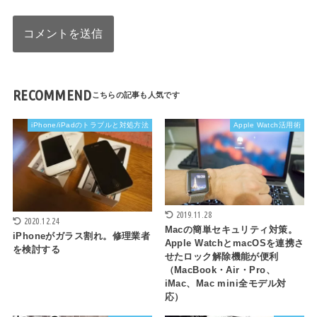
RECOMMEND
iPhone/iPadのトラブルと対処方法
Apple Watch活用術
2019.11.28
2020.12.24
Macの簡単セキュリティ対策。
iPhoneがガラス割れ。修理業者
Apple WatchとmacOSを連携さ
を検討する
せたロック解除機能が便利
（MacBook・Air・Pro、
iMac、Mac mini全モデル対
応）