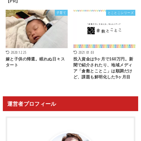
【PR】
子育て
とことこシリーズ
2020.12.25
2021.01.03
嫁と子供の帰還。眠れぬ日々ス
投入資金は9ヶ月で160万円。新
タート
聞で紹介されたり、地域メディ
ア「倉敷とことこ」は順調だけ
ど、課題も鮮明化した9ヶ月目
運営者プロフィール