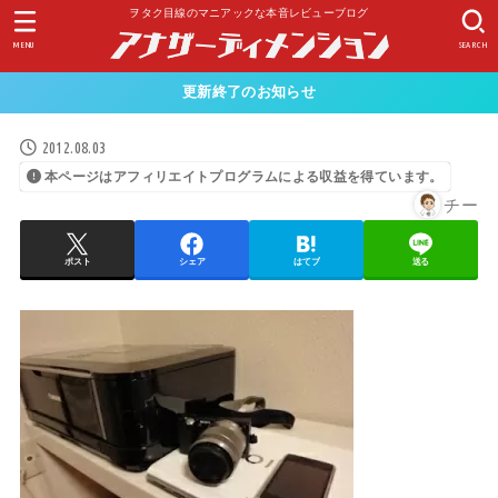
ヲタク目線のマニアックな本音レビューブログ
MENU
SEARCH
更新終了のお知らせ
2012.08.03
本ページはアフィリエイトプログラムによる収益を得ています。
チー
ポスト
シェア
はてブ
送る