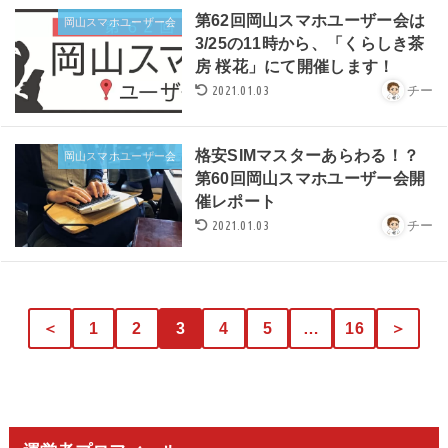
第62回岡山スマホユーザー会は
岡山スマホユーザー会
3/25の11時から、「くらしき茶
房 桜花」にて開催します！
2021.01.03
チー
格安SIMマスターあらわる！？
岡山スマホユーザー会
第60回岡山スマホユーザー会開
催レポート
2021.01.03
チー
＜
1
2
3
4
5
…
16
＞