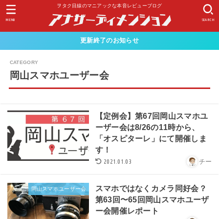
ヲタク目線のマニアックな本音レビューブログ
MENU
SEARCH
更新終了のお知らせ
岡山スマホユーザー会
【定例会】第67回岡山スマホユ
ーザー会は8/26の11時から、
「オスピターレ」にて開催しま
す！
2021.01.03
チー
スマホではなくカメラ同好会？
岡山スマホユーザー会
第63回〜65回岡山スマホユーザ
ー会開催レポート