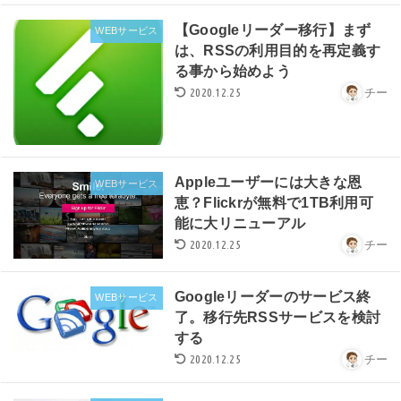
【Googleリーダー移行】まず
WEBサービス
は、RSSの利用目的を再定義す
る事から始めよう
2020.12.25
チー
Appleユーザーには大きな恩
WEBサービス
恵？Flickrが無料で1TB利用可
能に大リニューアル
2020.12.25
チー
Googleリーダーのサービス終
WEBサービス
了。移行先RSSサービスを検討
する
2020.12.25
チー