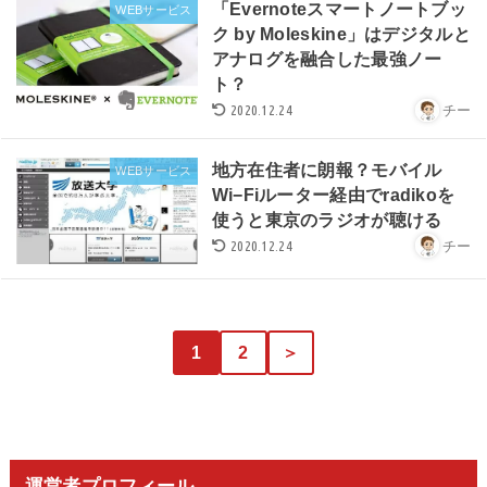
「Evernoteスマートノートブッ
WEBサービス
ク by Moleskine」はデジタルと
アナログを融合した最強ノー
ト？
2020.12.24
チー
地方在住者に朗報？モバイル
WEBサービス
Wi−Fiルーター経由でradikoを
使うと東京のラジオが聴ける
2020.12.24
チー
1
2
＞
運営者プロフィール