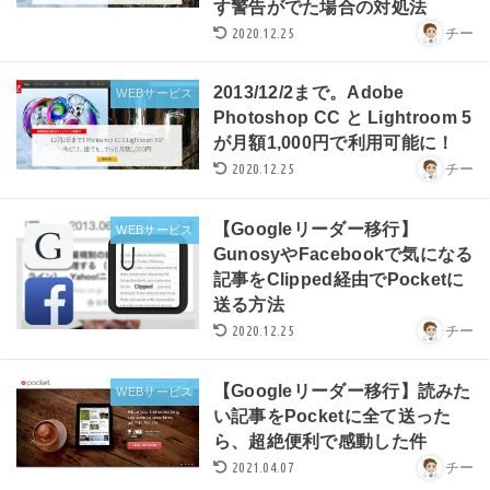
す警告がでた場合の対処法
2020.12.25
チー
2013/12/2まで。Adobe
WEBサービス
Photoshop CC と Lightroom 5
が月額1,000円で利用可能に！
2020.12.25
チー
【Googleリーダー移行】
WEBサービス
GunosyやFacebookで気になる
記事をClipped経由でPocketに
送る方法
2020.12.25
チー
【Googleリーダー移行】読みた
WEBサービス
い記事をPocketに全て送った
ら、超絶便利で感動した件
2021.04.07
チー