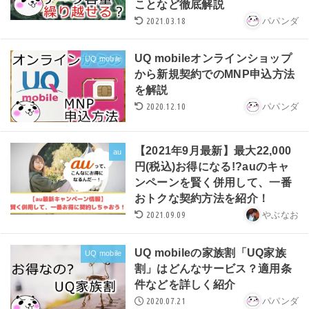
ことなど徹底解説
2021.03.18
パパンダ
UQ mobileオンラインショップ
UQ mobile
から新規契約でのMNP申込方法
を解説
2020.12.10
パパンダ
【2021年9月最新】最大22,000
au
円(税込)お得になる!?auのキャ
ンペーンを賢く併用して、一番
おトクな契約方法を紹介！
2021.09.09
やぶなお
UQ mobileの家族割「UQ家族
UQ mobile
割」はどんなサービス？適用条
件などを詳しく紹介
2020.07.21
パパンダ