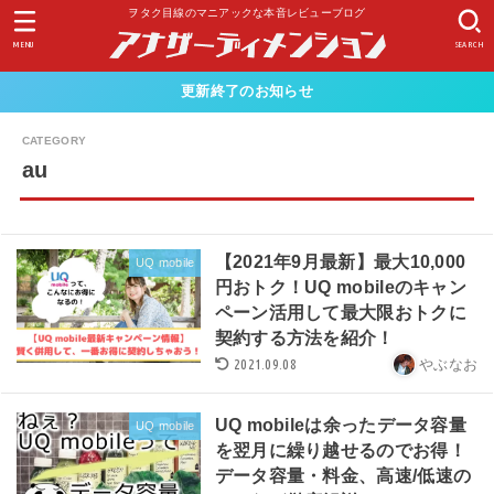
ヲタク目線のマニアックな本音レビューブログ
MENU
SEARCH
更新終了のお知らせ
au
【2021年9月最新】最大10,000
UQ mobile
円おトク！UQ mobileのキャン
ペーン活用して最大限おトクに
契約する方法を紹介！
2021.09.08
やぶなお
UQ mobileは余ったデータ容量
UQ mobile
を翌月に繰り越せるのでお得！
データ容量・料金、高速/低速の