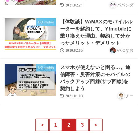
2021.02.21
パパンダ
【体験談】WiMAXのモバイルル
UQ mobile
ーターを解約して、Y!mobileに
乗り換えた理由。契約して分か
ったメリット・デメリット
2020.02.05
やぶなお
スマホが使えないと困る…。通
UQ mobile
信障害・災害対策にモバイルの
バックアップ回線(サブ回線)を
契約しよう
2021.01.03
チー
＜
1
2
3
＞