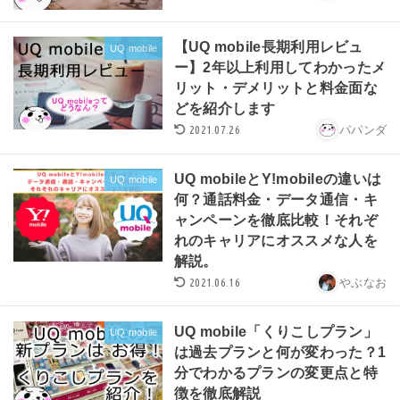
【UQ mobile長期利用レビュ
UQ mobile
ー】2年以上利用してわかったメ
リット・デメリットと料金面な
どを紹介します
2021.07.26
パパンダ
UQ mobileとY!mobileの違いは
UQ mobile
何？通話料金・データ通信・キ
ャンペーンを徹底比較！それぞ
れのキャリアにオススメな人を
解説。
2021.06.16
やぶなお
UQ mobile「くりこしプラン」
UQ mobile
は過去プランと何が変わった？1
分でわかるプランの変更点と特
徴を徹底解説