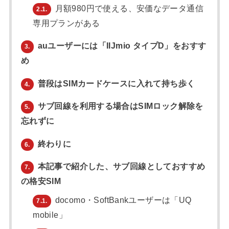
月額980円で使える、安価なデータ通信
2.1.
専用プランがある
auユーザーには「IIJmio タイプD」をおすす
3.
め
普段はSIMカードケースに入れて持ち歩く
4.
サブ回線を利用する場合はSIMロック解除を
5.
忘れずに
終わりに
6.
本記事で紹介した、サブ回線としておすすめ
7.
の格安SIM
docomo・SoftBankユーザーは「UQ
7.1.
mobile」