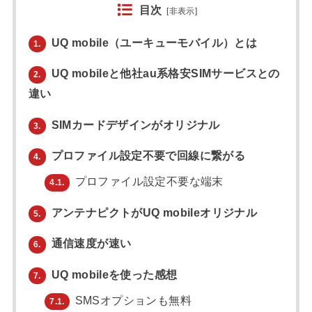
目次
[
非表示
]
UQ mobile（ユーキューモバイル）とは
1.
UQ mobileと他社au系格安SIMサービスとの
2.
違い
SIMカードデザインがオリジナル
3.
プロファイル設定不要で回線に繋がる
4.
プロファイル設定不要な端末
4.1.
アンテナピクトがUQ mobileオリジナル
5.
通信速度が速い
6.
UQ mobileを使った感想
7.
SMSオプションも無料
7.1.