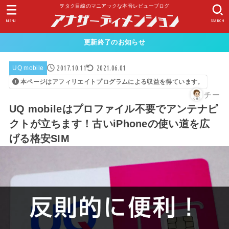
ヲタク目線のマニアックな本音レビューブログ
MENU
SEARCH
更新終了のお知らせ
2017.10.11
2021.06.01
UQ mobile
本ページはアフィリエイトプログラムによる収益を得ています。
チー
UQ mobileはプロファイル不要でアンテナピ
クトが立ちます！古いiPhoneの使い道を広
げる格安SIM