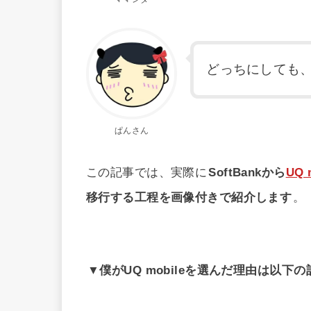
どっちにしても
ぱんさん
この記事では、実際に
SoftBankから
UQ 
移行する工程を画像付きで紹介します
。
▼僕がUQ mobileを選んだ理由は以