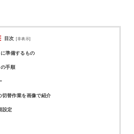
目次
[
非表示
]
きに準備するもの
きの手順
ー
leへの切替作業を画像で紹介
初期設定