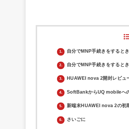
自分でMNP手続きをすると
1.
自分でMNP手続きをすると
2.
HUAWEI nova 2開封レビュ
3.
SoftBankからUQ mobi
4.
新端末HUAWEI nova 2の
5.
さいごに
6.