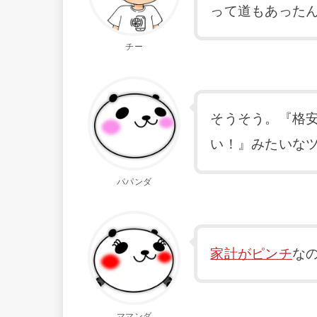
って道もあった
チー
そうそう。『格安
い！』みたいな
パパンダ
家計がピンチ
な
ママンダ