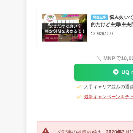
悩み抜いてS
関連記事
的だけど主婦/主夫
2020.12.23
＼ MNPで10
UQ
大手キャリア並みの通信
最新キャンペーンをチ
この記事の掲載内容は、
2020年7月