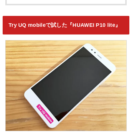
Try UQ mobileで試した『HUAWEI P10 lite』