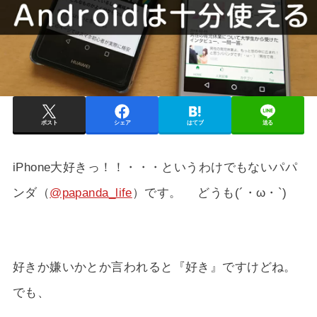
ポスト
シェア
はてブ
送る
iPhone大好きっ！！・・・というわけでもないパパ
ンダ（
@papanda_life
）です。 どうも(´・ω・`)
好きか嫌いかとか言われると『好き』ですけどね。
でも、