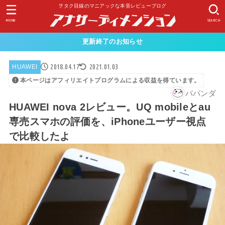
ヲタク目線のマニアックな本音レビューブログ
MENU
SEARCH
更新終了のお知らせ
2018.04.17
2021.01.03
HUAWEI
本ページはアフィリエイトプログラムによる収益を得ています。
パパンダ
HUAWEI nova 2レビュー。UQ mobileとau
専売スマホの評価を、iPhoneユーザー視点
で比較したよ