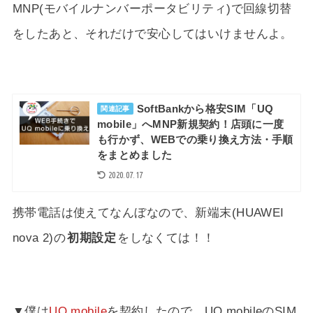
MNP(モバイルナンバーポータビリティ)で回線切替
をしたあと、それだけで安心してはいけませんよ。
SoftBankから格安SIM「UQ
関連記事
mobile」へMNP新規契約！店頭に一度
も行かず、WEBでの乗り換え方法・手順
をまとめました
2020.07.17
携帯電話は使えてなんぼなので、新端末(HUAWEI
nova 2)の
初期設定
をしなくては！！
▼僕は
UQ mobile
を契約したので、UQ mobileのSIM