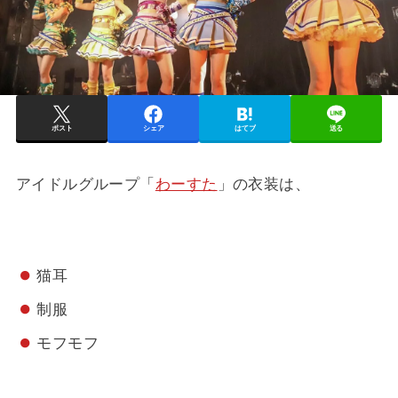
ポスト
シェア
はてブ
送る
アイドルグループ「
わーすた
」の衣装は、
猫耳
制服
モフモフ