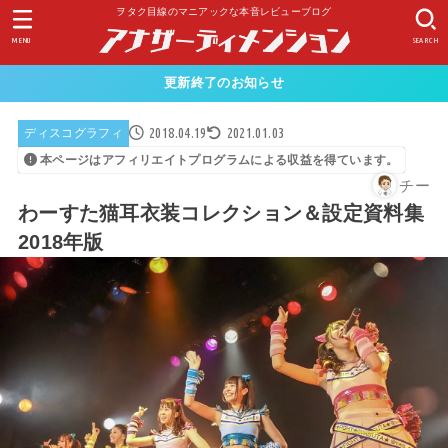
ヲタク目線のマニアックな本音レビューブログ
MENU
SEARCH
更新終了のお知らせ
2018.04.19
2021.01.03
ディスコグラフィ
本ページはアフィリエイトプログラムによる収益を得ています。
チー
わーすた猫耳衣装コレクション＆設定資料集
2018年版