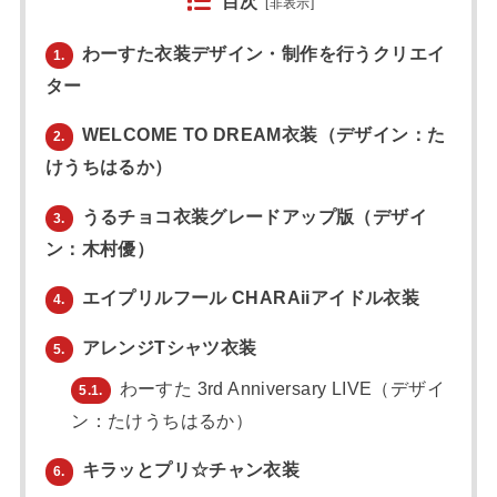
目次
[
非表示
]
わーすた衣装デザイン・制作を行うクリエイ
1.
ター
WELCOME TO DREAM衣装（デザイン：た
2.
けうちはるか）
うるチョコ衣装グレードアップ版（デザイ
3.
ン：木村優）
エイプリルフール CHARAiiアイドル衣装
4.
アレンジTシャツ衣装
5.
わーすた 3rd Anniversary LIVE（デザイ
5.1.
ン：たけうちはるか）
キラッとプリ☆チャン衣装
6.