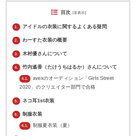
目次
[
非表示
]
アイドルの衣装に関するよくある疑問
1.
わーすた衣装の概要
2.
木村優さんについて
3.
竹内遙香（たけうちはるか）さんについて
4.
avexのオーディション「Girls Street
4.1.
2020」のクリエイター部門で合格
ネコ耳1st衣装
5.
制服衣装
6.
制服夏衣装（夏）
6.1.