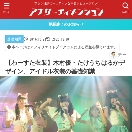
ヲタク目線のマニアックな本音レビューブログ
MENU
SEARCH
更新終了のお知らせ
2016.10.21
2020.12.30
基礎知識
本ページはアフィリエイトプログラムによる収益を得ています。
チー
【わーすた衣装】木村優・たけうちはるかデ
ザイン、アイドル衣装の基礎知識