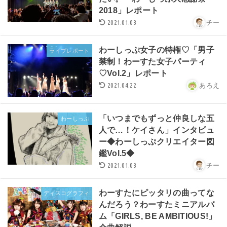
2018」レポート
2021.01.03
チー
わーしっぷ女子の特権♡「男子
ライブレポート
禁制！わーすた女子パーティ
♡Vol.2」レポート
2021.04.22
あろえ
「いつまでもずっと仲良しな五
わーしっぷ
人で…！ケイさん」インタビュ
ー◆わーしっぷクリエイター図
鑑Vol.5◆
2021.01.03
チー
わーすたにピッタリの曲ってな
ディスコグラフィ
んだろう？わーすたミニアルバ
ム「GIRLS, BE AMBITIOUS!」