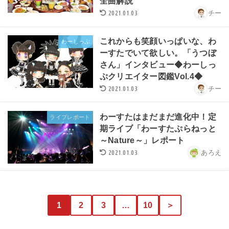
全曲解説
2021.01.03
チー
これからも笑顔いっぱいな、わ
わーしっぷ
ーすたでいて欲しい。「うつぼ
さん」インタビュー◆わーしっ
ぷクリエイター図鑑Vol.4◆
2021.01.03
チー
わーすたはまだまだ進化中！定
ライブレポート
期ライブ「わーすたぷらねっと
～Nature～」レポート
2021.01.03
あろえ
1
2
3
…
10
＞