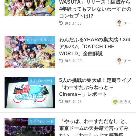
WASUTA」リリース！結成から
4年経ってもブレないわーすたの
コンセプトは!?
2021.01.03
チー
わんだふるYEARの集大成！3rd
ディスコグラフィ
アルバム「CAT’CH THE
WORLD」全曲解説
2021.01.03
チー
5人の挑戦の集大成！定期ライブ
ライブレポート
「わーすたぷらねっと～
Cinema～」レポート
2021.01.03
あろえ
「やっぱ、わーすただな!」と、
ライブレポート
東京ドームの天井席で言ってみ
たい。「わーしっぷ大感謝祭