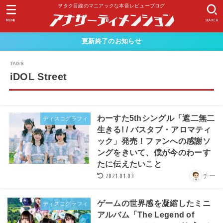
ヲタク目線のマニアックな本音レビューブログ
MENU
SEARCH
更新終了のお知らせ
iDOL Street
わーすた5thシングル「遮二無二
ディスコグラフィ
生きる! / バスタブ・アロマティ
ック」発売！ファンへの感謝ソ
ングをきいて、僕が今のわーす
たに伝えたいこと
2021.01.03
チー
ゲームの世界感を凝縮したミニ
ディスコグラフィ
アルバム「The Legend of