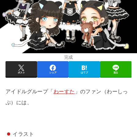
完成
ポスト
シェア
はてブ
送る
アイドルグループ「
わーすた
」のファン（わーしっ
ぷ）には、
イラスト