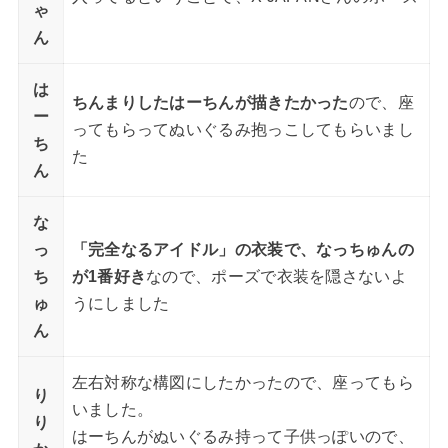
ゃ
ん
は
ちんまりしたはーちんが描きたかった
ので、座
ー
ってもらってぬいぐるみ抱っこしてもらいまし
ち
た
ん
な
っ
「完全なるアイドル」の衣装で、なっちゅんの
ち
が1番好き
なので、ポーズで衣装を隠さないよ
ゅ
うにしました
ん
左右対称な構図にしたかったので、座ってもら
り
いました。
り
はーちんがぬいぐるみ持って子供っぽいので、