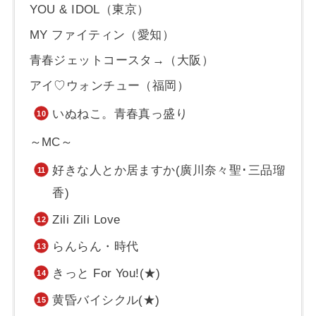
YOU & IDOL（東京）
MY ファイティン（愛知）
青春ジェットコースタ→（大阪）
アイ♡ウォンチュー（福岡）
いぬねこ。青春真っ盛り
～MC～
好きな人とか居ますか(廣川奈々聖･三品瑠
香)
Zili Zili Love
らんらん・時代
きっと For You!(★)
黄昏バイシクル(★)