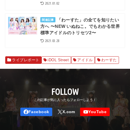
2021.01.02
「わーすた」の全てを知りたい
関連記事
方へ 〜NEW いぬねこ。でもわかる世界
標準アイドルのトリセツ2〜
2021.03.28
ライブレポート
iDOL Street
アイドル
わーすた
FOLLOW