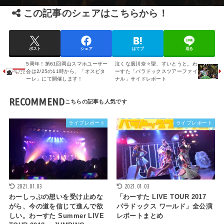
この記事のシェアはこちらから！
ポスト
シェア
はてブ
送る
5周年！第61回岡山スマホユーザー
泣くな廣川奈々聖、すいとうと。わ
会は2/25の11時から、「オスピタ
ーすた「パラドックスツアーファイ
ーレ」にて開催します！
ナル」サイドレポート
RECOMMEND
ライブレポート
ライブレポート
2021.01.03
2021.01.03
わーしっぷの想いを受け止めな
「わーすた LIVE TOUR 2017
がら、今の道を信じて進んで欲
パラドックス ワールド」全公演
しい。わーすた Summer LIVE
レポートまとめ