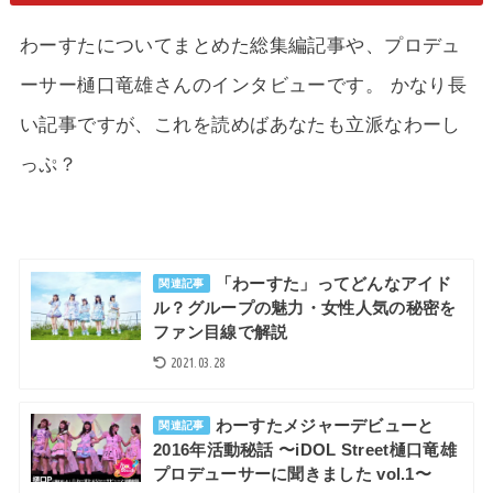
わーすたについてまとめた総集編記事や、プロデュ
ーサー樋口竜雄さんのインタビューです。 かなり長
い記事ですが、これを読めばあなたも立派なわーし
っぷ？
「わーすた」ってどんなアイド
関連記事
ル？グループの魅力・女性人気の秘密を
ファン目線で解説
2021.03.28
わーすたメジャーデビューと
関連記事
2016年活動秘話 〜iDOL Street樋口竜雄
プロデューサーに聞きました vol.1〜