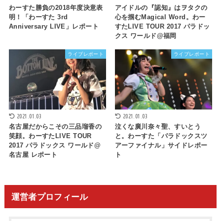
わーすた勝負の2018年度決意表
アイドルの『認知』はヲタクの
明！「わーすた 3rd
心を掴むMagical Word。わー
Anniversary LIVE」レポート
すたLIVE TOUR 2017 パラドッ
クス ワールド@福岡
ライブレポート
ライブレポート
2021.01.03
2021.01.03
名古屋だからこその三品瑠香の
泣くな廣川奈々聖、すいとう
笑顔。わーすたLIVE TOUR
と。わーすた「パラドックスツ
2017 パラドックス ワールド@
アーファイナル」サイドレポー
名古屋 レポート
ト
運営者プロフィール