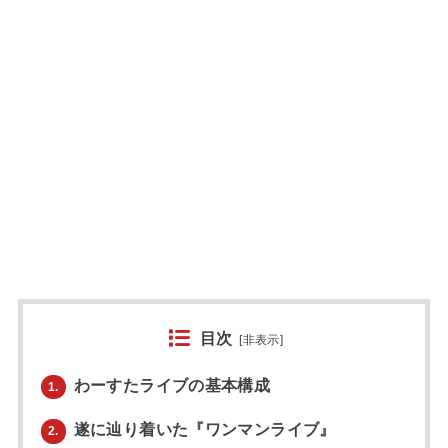
目次
[
非表示
]
わーすたライブの基本構成
1.
遂に辿り着いた『ワンマンライブ』
2.