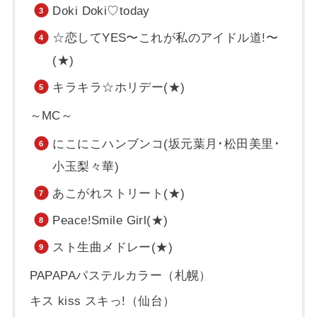
Doki Doki♡today
☆恋してYES〜これが私のアイドル道!〜
(★)
キラキラ☆ホリデー(★)
～MC～
にこにこハンブンコ(坂元葉月･松田美里･
小玉梨々華)
あこがれストリート(★)
Peace!Smile Girl(★)
スト生曲メドレー(★)
PAPAPAパステルカラー（札幌）
キス kiss スキっ!（仙台）