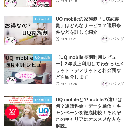
2020.12.10
パパンダ
UQ mobileの家族割「UQ家族
UQ mobile
割」はどんなサービス？適用条
件などを詳しく紹介
2020.07.21
パパンダ
【UQ mobile長期利用レビュ
UQ mobile
ー】2年以上利用してわかったメ
リット・デメリットと料金面な
どを紹介します
2021.07.26
パパンダ
UQ mobileとY!mobileの違いは
UQ mobile
何？通話料金・データ通信・キ
ャンペーンを徹底比較！それぞ
れのキャリアにオススメな人を
解説。