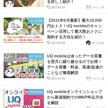
を詳しく紹介！
2021.03.18
パパンダ
【2021年9月最新】最大10,000
UQ mobile
円おトク！UQ mobileのキャン
ペーン活用して最大限おトクに
契約する方法を紹介！
2021.09.08
やぶなお
UQ mobileは余ったデータ容量
UQ mobile
を翌月に繰り越せるのでお得！
データ容量・料金、高速/低速の
ことなど徹底解説
2021.03.18
パパンダ
UQ mobileオンラインショップ
UQ mobile
から新規契約でのMNP申込方法
を解説