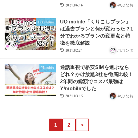
2021.06.16
やぶなお
UQ mobile「くりこしプラン」
UQ mobile
は過去プランと何が変わった？1
分でわかるプランの変更点と特
徴を徹底解説
2021.02.21
パパンダ
通話重視で格安SIMを選ぶなら
Y!mobile
どれ？かけ放題3社を徹底比較！
2年間の総額でコスパ最強は
Y!mobileでした
2021.03.15
やぶなお
1
2
＞