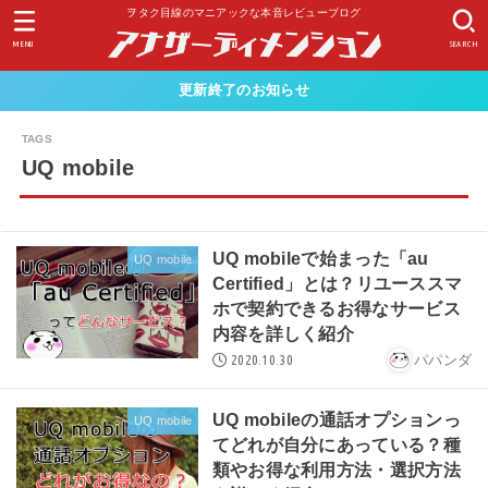
ヲタク目線のマニアックな本音レビューブログ
MENU
SEARCH
更新終了のお知らせ
UQ mobile
UQ mobileで始まった「au
UQ mobile
Certified」とは？リユーススマ
ホで契約できるお得なサービス
内容を詳しく紹介
2020.10.30
パパンダ
UQ mobileの通話オプションっ
UQ mobile
てどれが自分にあっている？種
類やお得な利用方法・選択方法