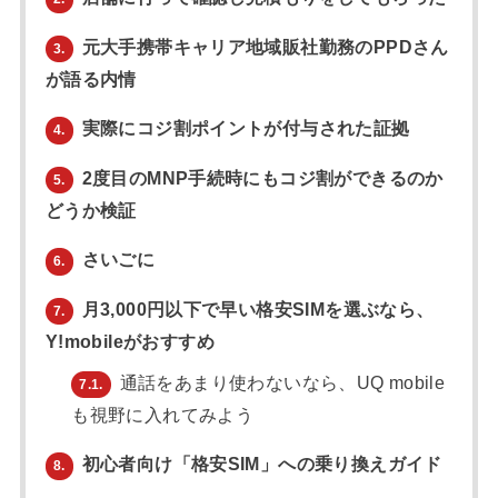
元大手携帯キャリア地域販社勤務のPPDさん
3.
が語る内情
実際にコジ割ポイントが付与された証拠
4.
2度目のMNP手続時にもコジ割ができるのか
5.
どうか検証
さいごに
6.
月3,000円以下で早い格安SIMを選ぶなら、
7.
Y!mobileがおすすめ
通話をあまり使わないなら、UQ mobile
7.1.
も視野に入れてみよう
初心者向け「格安SIM」への乗り換えガイド
8.