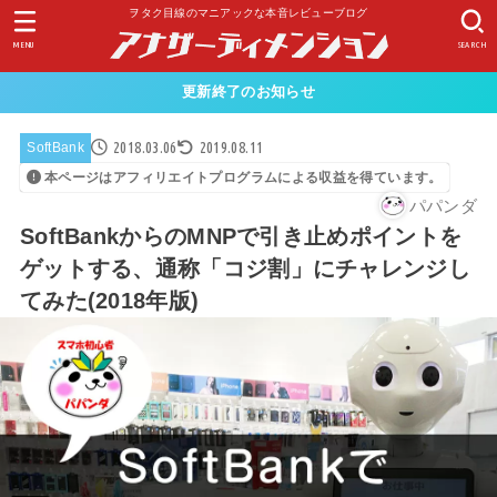
ヲタク目線のマニアックな本音レビューブログ
MENU
SEARCH
更新終了のお知らせ
2018.03.06
2019.08.11
SoftBank
本ページはアフィリエイトプログラムによる収益を得ています。
パパンダ
SoftBankからのMNPで引き止めポイントを
ゲットする、通称「コジ割」にチャレンジし
てみた(2018年版)