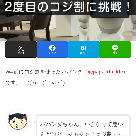
ポスト
シェア
はてブ
送る
2年前にコジ割を使ったパパンダ（
@papanda_life
）
です。 どうも(´・ω・`)
パパンダちゃん、いきなりで悪い
んだけど、そもそも「
コジ割
」っ