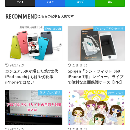
ポスト
シェア
はてブ
送る
RECOMMEND
iPod touch
iPhone 7アクセサリ
2020.12.24
2021.01.02
カジュアルさが増した第5世代
Spigen「シン・フィット 360
iPod touchはもはや劣化版
iPhone 7用」レビュー。ライブ
iPhoneではない
で便利な全面保護ケース【PR】
個人ブログ運営
わーしっぷ
2020.12.27
2021.01.03