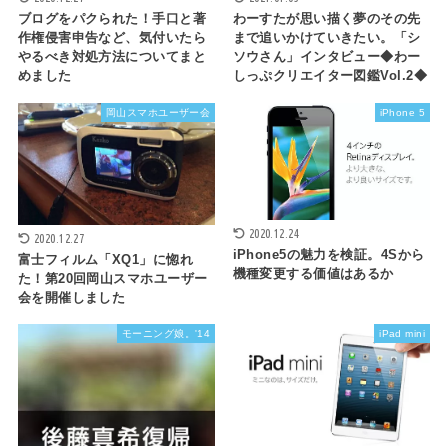
ブログをパクられた！手口と著
わーすたが思い描く夢のその先
作権侵害申告など、気付いたら
まで追いかけていきたい。「シ
やるべき対処方法についてまと
ソウさん」インタビュー◆わー
めました
しっぷクリエイター図鑑Vol.2◆
岡山スマホユーザー会
iPhone 5
2020.12.24
2020.12.27
iPhone5の魅力を検証。4Sから
富士フィルム「XQ1」に惚れ
機種変更する価値はあるか
た！第20回岡山スマホユーザー
会を開催しました
モーニング娘。'14
iPad mini