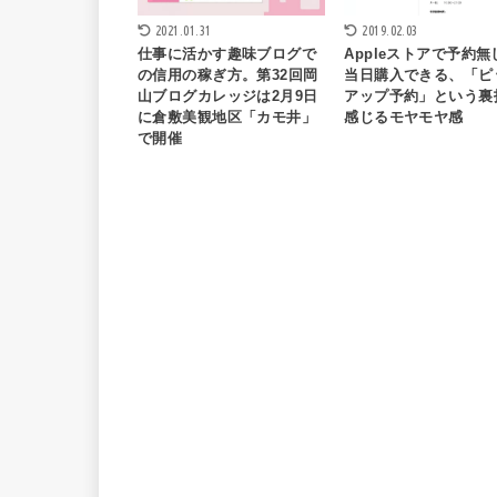
2021.01.31
2019.02.03
仕事に活かす趣味ブログで
Appleストアで予約無
の信用の稼ぎ方。第32回岡
当日購入できる、「ピ
山ブログカレッジは2月9日
アップ予約」という裏
に倉敷美観地区「カモ井」
感じるモヤモヤ感
で開催