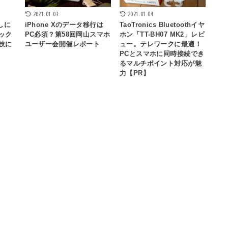
2021.01.03
2021.01.04
しに
iPhone Xのデータ移行は
TaoTronics Bluetoothイヤ
ック
PC必須？第58回岡山スマホ
ホン「TT-BH07 MK2」レビ
技に
ユーザー会開催レポート
ュー。テレワークに最適！
PCとスマホに同時接続でき
るマルチポイント対応が魅
力【PR】