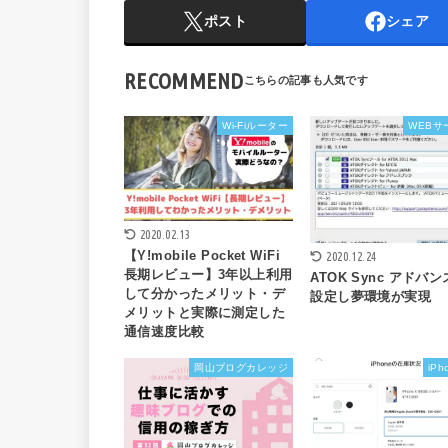
ポスト
シェア
RECOMMEND
Wi-Fiルーター
WEBサ
2020.02.13
【Y!mobile Pocket WiFi
2020.12.24
長期レビュー】3年以上利用
ATOK Sync アドバ
して分かったメリット・デ
設定し夢環境が実現
メリットと実際に測定した
通信速度比較
岡山ブログカレッジ
iPh