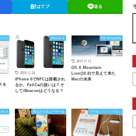
はてブ
送る
ービス
iPhone 6
OS X/masOS
2019.11.15
OS X Mountain
2020.12.26
Lion(10.8)で見えて来た
iPhone 6でNFCは搭載され
Macの未来
ンスを
るか。FeliCaの扱いは？そ
してiBeaconはどうなる？
one X
岡山スマホユーザー会
イヤホン・ヘッドホン