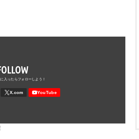
FOLLOW
！