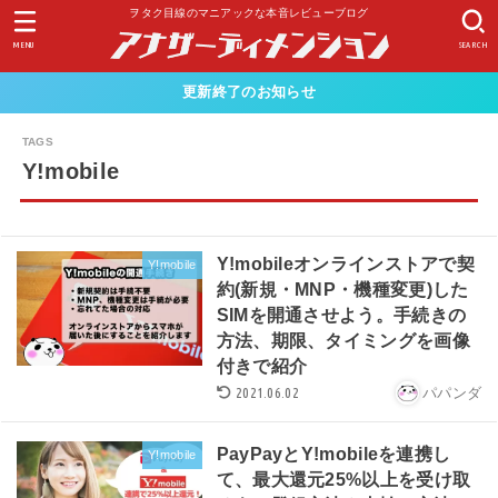
ヲタク目線のマニアックな本音レビューブログ
MENU
SEARCH
更新終了のお知らせ
Y!mobile
Y!mobileオンラインストアで契
Y!mobile
約(新規・MNP・機種変更)した
SIMを開通させよう。手続きの
方法、期限、タイミングを画像
付きで紹介
2021.06.02
パパンダ
PayPayとY!mobileを連携し
Y!mobile
て、最大還元25%以上を受け取