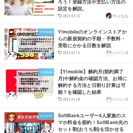
ろう！登録方法や支払い方法の
設定を解説。
2021.03.15
やぶなお
Y!mobileのオンラインストアか
Y!mobile
らの新規契約の手順・手数料・
受取にかかる日数を解説
2021.03.15
パパンダ
【Y!mobile】解約月(契約満了
Y!mobile
月)や解約金の確認方法、お得に
解約する方法と日割り計算は可
能？を確認した結果
2021.03.28
パパンダ
SoftBankユーザー4人家族のス
Y!mobile
マホ料金を節約！SoftBank光の
セット割(おうち割)を活かせる