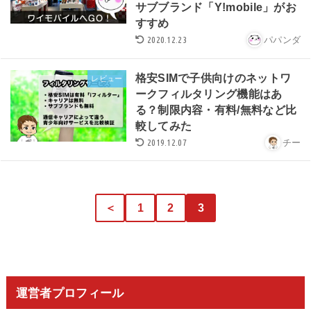
サブブランド「Y!mobile」がお
すすめ
2020.12.23
パパンダ
格安SIMで子供向けのネットワ
レビュー
ークフィルタリング機能はあ
る？制限内容・有料/無料など比
較してみた
2019.12.07
チー
＜
1
2
3
運営者プロフィール