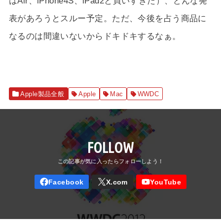
はAir、iPhone4S、iPad2と買いすぎた）、どんな発
表があろうとスルー予定。ただ、今後を占う商品に
なるのは間違いないからドキドキするなぁ。
Apple製品全般
Apple
Mac
WWDC
FOLLOW