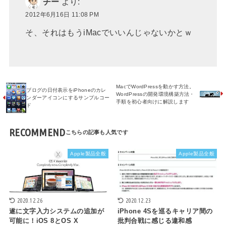
チー
より:
2012年6月16日 11:08 PM
そ、それはもうiMacでいいんじゃないかとｗ
MacでWordPressを動かす方法。
ブログの日付表示をiPhoneのカレ
WordPressの開発環境構築方法・
ンダーアイコンにするサンプルコー
手順を初心者向けに解説します
ド
RECOMMEND
Apple製品全般
Apple製品全般
2020.12.23
2020.12.26
iPhone 4Sを巡るキャリア間の
遂に文字入力システムの追加が
批判合戦に感じる違和感
可能に！iOS 8とOS X