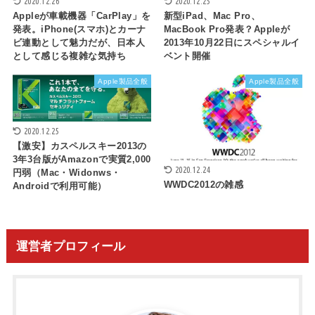
2020.12.26
2020.12.25
Appleが車載機器「CarPlay」を
新型iPad、Mac Pro、
発表。iPhone(スマホ)とカーナ
MacBook Pro発表？Appleが
ビ連動として魅力だが、日本人
2013年10月22日にスペシャルイ
として感じる複雑な気持ち
ベント開催
Apple製品全般
Apple製品全般
2020.12.25
【激安】カスペルスキー2013の
3年3台版がAmazonで実質2,000
2020.12.24
円弱（Mac・Widonws・
WWDC2012の雑感
Androidで利用可能）
運営者プロフィール