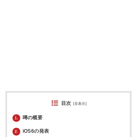
目次
[
非表示
]
噂の概要
1.
iOS6の発表
2.