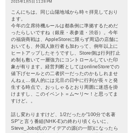
2015年1月5日 11:28 PM
こんにちは。同じ山陽地域から時々拝見しており
ます。
今年の立席待機ルールは都条例に準拠するためだ
ったらしいですね（銀座・表参道・渋谷）。今年
の福袋商戦は、AppleStoreに限らず周辺の店舗に
おいても、外国人旅行者も加わって、例年以上に
ヒートアップしたそうですし、Store側は行列打止
め制も敷いて一層強力にコントロールしていた印
象が有ります。経営判断としてはonlineStoreでの
値下げセールとの二者択一だったのかもしれませ
んねぇ…個人的には元旦の日中に行列が長々と発
生する時点で、おっしゃるとおり周囲に迷惑を掛
けますし、このイベント＝ム〜リ〜！と思ってま
すけど。。
話し変わりますけど、1/2だったか”100分で名著
SP”と言う番組(NHK-E)の終わり頃くらいに、
Steve_Jobs氏のアイデアの源(の一部)になったら