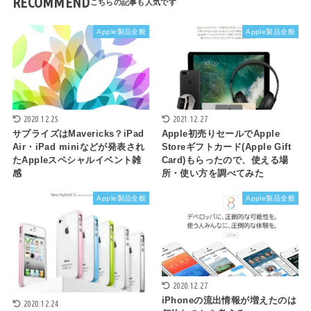
RECOMMEND
Apple製品全般
Apple製品全般
2020.12.25
2021.12.27
サプライズはMavericks？iPad
Apple初売りセールでApple
Air・iPad miniなどが発表され
Storeギフトカード(Apple Gift
たAppleスペシャルイベント雑
Card)もらったので、使える場
感
所・使い方を調べてみた
Apple製品全般
Apple製品全般
2020.12.27
iPhoneの流出情報が増えたのは
2020.12.24