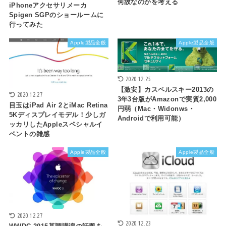
何故なのかを考える
iPhoneアクセサリメーカ
Spigen SGPのショールームに
行ってみた
Apple製品全般
Apple製品全般
2020.12.25
【激安】カスペルスキー2013の
2020.12.27
3年3台版がAmazonで実質2,000
目玉はiPad Air 2とiMac Retina
円弱（Mac・Widonws・
5Kディスプレイモデル！少しガ
Androidで利用可能）
ッカリしたAppleスペシャルイ
ベントの雑感
Apple製品全般
Apple製品全般
2020.12.27
2020.12.23