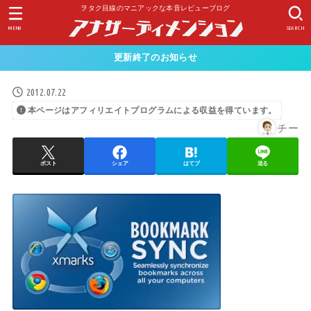
ヲタク目線のマニアックな本音レビューブログ
MENU
SEARCH
更新終了のお知らせ
2012.07.22
本ページはアフィリエイトプログラムによる収益を得ています。
チー
ポスト
シェア
はてブ
送る