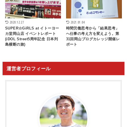
2020.12.27
2021.01.04
SUPER☆GiRLS at イトーヨー
時間労働思考から「結果思考」
カ堂岡山店 イベントレポート
へ仕事の考え方を変えよう。第
(iDOL Street5周年記念 日本列
31回岡山ブログカレッジ開催レ
島横断の旅)
ポート
運営者プロフィール