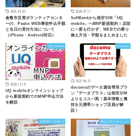
2021.01.03
2020.07.17
倉敷市災害ボランティアセンタ
SoftBankから格安SIM「UQ
ーの、Peatix WEB事前申込手順
mobile」へMNP新規契約！店頭
と当日の受付方法について
に一度も行かず、WEBでの乗り
（iPhone・Android対応）
換え方法・手順をまとめました
UQ mobile
docomo
2021.06.21
2020.12.10
docomoのデータ通信専用プラ
UQ mobileオンラインショップ
ン「データプラス」は格安SIM
から新規契約でのMNP申込方法
よりもコスパ高！基本情報と裏
を解説
技を元携帯ショップ店員が解
説！
SUPER☆GiRLS
岡山ブログカレッジ