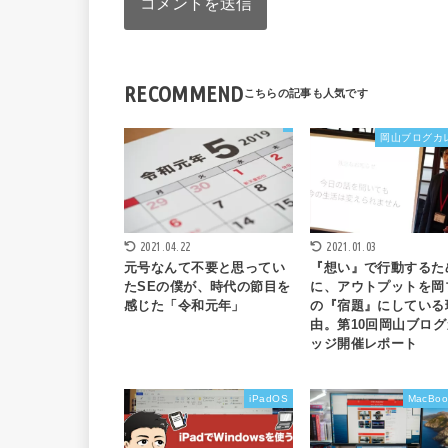
RECOMMEND
岡山ブログカ
2021.04.22
2021.01.03
元号なんて不要と思ってい
『想い』で行動するた
たSEの僕が、時代の節目を
に、アウトプットを岡
感じた「令和元年」
の『宿題』にしている
由。第10回岡山ブログ
ッジ開催レポート
iPadOS
MacBoo