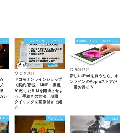
レッジ
ドコモオンラインショップ
iPad(9.7インチ・10.2インチ)
2020.12.24
2019.09.03
新しいiPadを買うなら、オ
め
ドコモオンラインショップ
ンラインのAppleストアが
ブロ
で契約(新規・MNP・機種
一番お得そう
理
変更)したSIMを開通させよ
カレ
う。手続きの方法、期限、
タイミングを画像付きで紹
介
k Pro
アクセサリ
カー用品