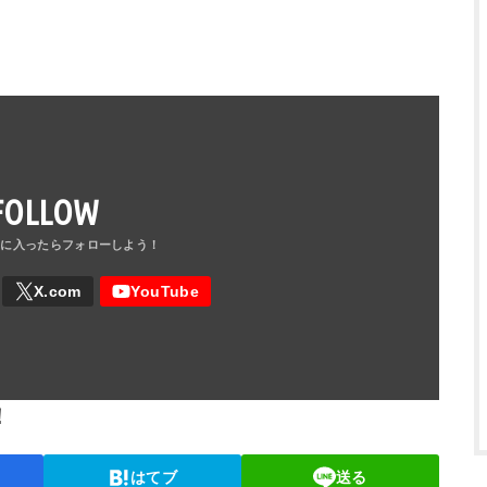
FOLLOW
！
はてブ
送る