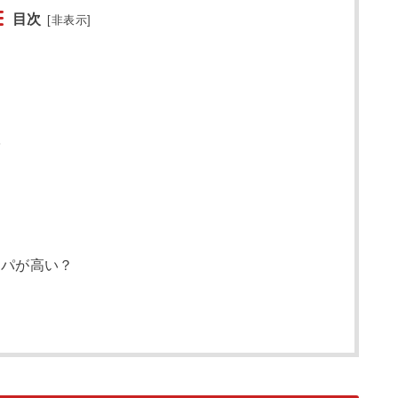
目次
[
非表示
]
術
スパが高い？