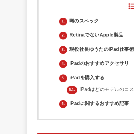
噂のスペック
1.
RetinaでないApple製品
2.
現役社長ゆうたのiPad仕事
3.
iPadのおすすめアクセサリ
4.
iPadを購入する
5.
iPadはどのモデルのコ
5.1.
iPadに関するおすすめ記事
6.