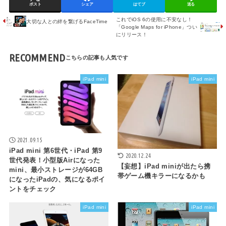
ポスト
シェア
はてブ
送る
これでiOS 6の使用に不安なし！
大切な人との絆を繋げるFaceTime
「Google Maps for iPhone」つい
にリリース！
RECOMMEND
iPad mini
iPad mini
2021.09.15
iPad mini 第6世代・iPad 第9
2020.12.24
世代発表！小型版Airになった
【妄想】iPad miniが出たら携
mini、最小ストレージが64GB
帯ゲーム機キラーになるかも
になったiPadの、気になるポイ
ントをチェック
iPad mini
iPad mini