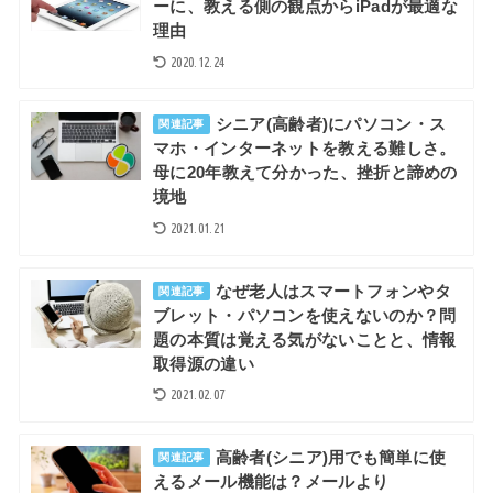
ーに、教える側の観点からiPadが最適な
理由
2020.12.24
シニア(高齢者)にパソコン・ス
関連記事
マホ・インターネットを教える難しさ。
母に20年教えて分かった、挫折と諦めの
境地
2021.01.21
なぜ老人はスマートフォンやタ
関連記事
ブレット・パソコンを使えないのか？問
題の本質は覚える気がないことと、情報
取得源の違い
2021.02.07
高齢者(シニア)用でも簡単に使
関連記事
えるメール機能は？メールより