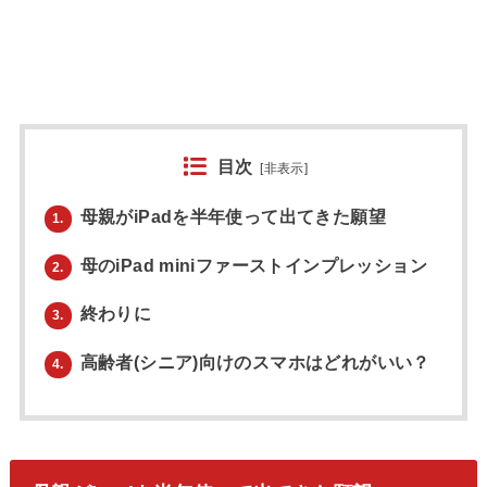
目次
[
非表示
]
母親がiPadを半年使って出てきた願望
1.
母のiPad miniファーストインプレッション
2.
終わりに
3.
高齢者(シニア)向けのスマホはどれがいい？
4.