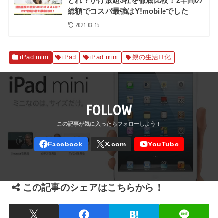
どれ？かけ放題3社を徹底比較！2年間の
総額でコスパ最強はY!mobileでした
2021.03.15
iPad mini
iPad
iPad mini
親の生活IT化
FOLLOW
この記事のシェアはこちらから！