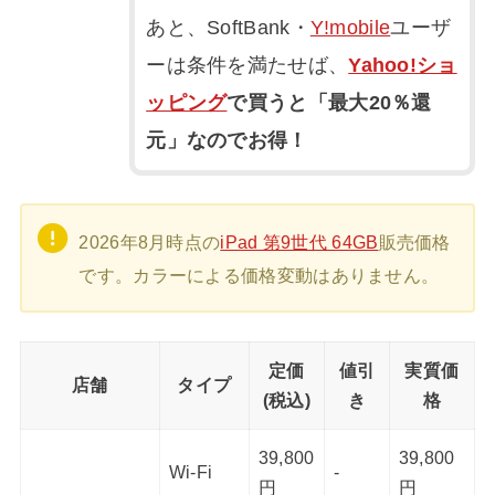
あと、SoftBank・
Y!mobile
ユーザ
ーは条件を満たせば、
Yahoo!ショ
ッピング
で買うと「最大20％還
元」なのでお得！
2026年8月時点の
iPad 第9世代 64GB
販売価格
です。カラーによる価格変動はありません。
定価
値引
実質価
店舗
タイプ
(税込)
き
格
39,800
39,800
Wi-Fi
-
円
円